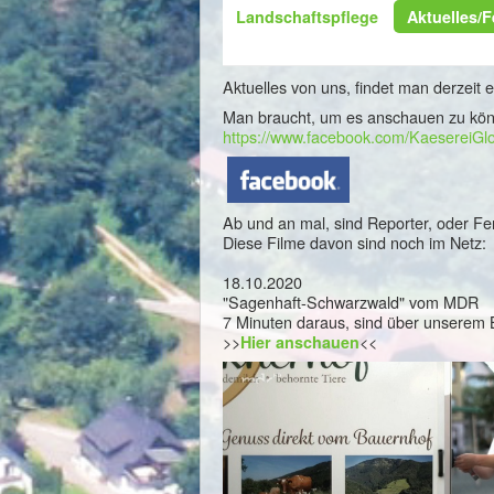
Landschaftspflege
Aktuelles/
Aktuelles von uns, findet man derzeit 
Man braucht, um es anschauen zu können
https://www.facebook.com/KaesereiGlo
Ab und an mal, sind Reporter, oder Fe
Diese Filme davon sind noch im Netz:
18.10.2020
"Sagenhaft-Schwarzwald" vom MDR
7 Minuten daraus, sind über unserem B
>>
<<
Hier anschauen