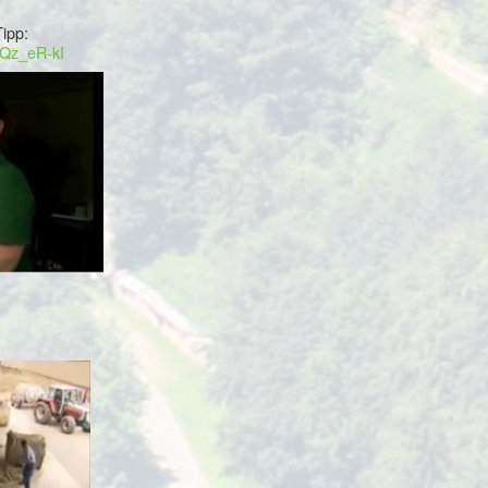
ipp:
cQz_eR-kI