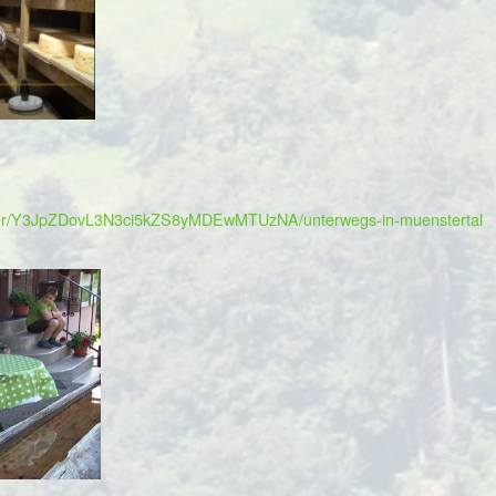
layer/Y3JpZDovL3N3ci5kZS8yMDEwMTUzNA/unterwegs-in-muenstertal