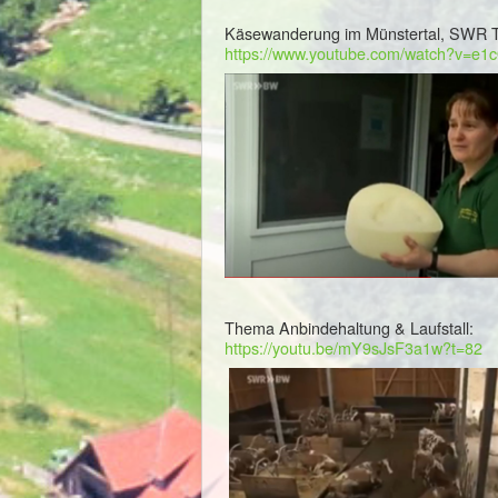
Käsewanderung im Münstertal, SWR T
https://www.youtube.com/watch?v=e1
Thema Anbindehaltung & Laufstall:
https://youtu.be/mY9sJsF3a1w?t=82