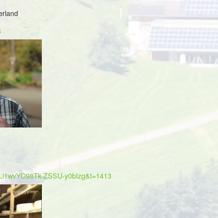
erland
8
=FLi1wvYO98Tk-ZSSU-y0bIzg&t=1413