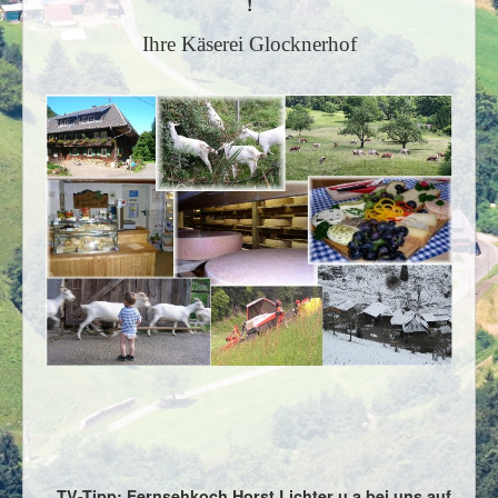
!
Verkauf/Versand
Ihre Käserei Glocknerhof
Führungen
Landwirtschaft / Tiere
Heutrocknung
Landschaftspflege
Aktuelles/Fernsehen
Tag der offenen Tür
Kontakt / Lage
Links
Impressum
TV-Tipp: Fernsehkoch Horst Lichter u.a bei uns auf